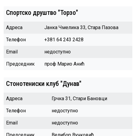
Спортско друштво "Торзо"
Адреса
Јанка Чмелика 33, Стара Пазова
Телефон
+381 64 243 2428
Email
недоступно
Председник
проф Марио Анић
Стонотениски клуб "Дунав"
Адреса
Грчка 31, Стари Бановци
Телефон
недоступно
Email
недоступно
Председник
Велибор Вучковић