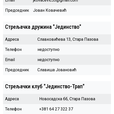
Email
jkovacevic53@gmail.com
Председник
Јован Ковачевић
Стрељачка дружина "Јединство"
Адреса
Славковићева 13, Стара Пазова
Телефон
недоступно
Email
недоступно
Председник
Славиша Јовановић
Стрељачки клуб "Јединство-Трап"
Адреса
Новосадска бб, Стара Пазова
Телефон
+381 64 27 322 37