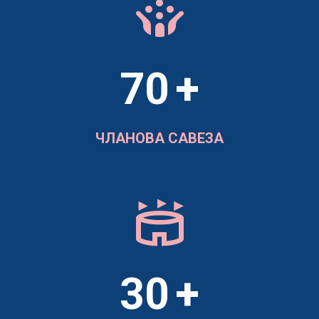
crowdsource
70
+
ЧЛАНОВА САВЕЗА
stadium
30
+