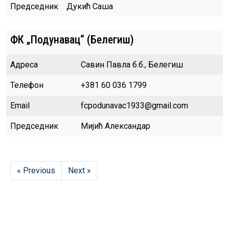
Председник
Дукић Саша
ФК „Подунавац“ (Белегиш)
Адреса
Савин Павла б.б., Белегиш
Телефон
+381 60 036 1799
Email
fcpodunavac1933@gmail.com
Председник
Мијић Александар
« Previous
Next »