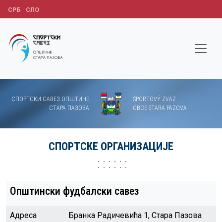
СРБ
СЛО
СПОРТСКИ САВЕЗ ОПШТИНЕ
ŠPORTOVÝ ZVÄZ
СТАРА ПАЗОВА
OBCE STARA PAZOVA
СПОРТСКЕ ОРГАНИЗАЦИЈЕ
Општински фудбалски савез
Адреса
Бранка Радичевића 1, Стара Пазова