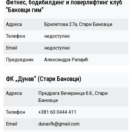
Фитнес, бодибилдинг и поверлифтинг клуб
"Бановци гим"
Адреса
Брилетова 27а, Стари Бановци
Телефон
недоступно
Email
недоступно
Председник
Александра Рапајић
ФК „Дунав“ (Стари Бановци)
Адреса
Предрага Вечеринца б.б., Стари
Бановци
Телефон
+381 60 0444 411
Email
dunavfk@gmail.com